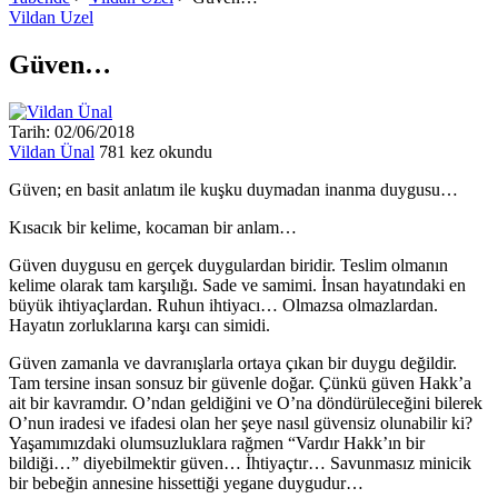
Vildan Uzel
Güven…
Tarih: 02/06/2018
Vildan Ünal
781 kez okundu
Güven; en basit anlatım ile kuşku duymadan inanma duygusu…
Kısacık bir kelime, kocaman bir anlam…
Güven duygusu en gerçek duygulardan biridir. Teslim olmanın
kelime olarak tam karşılığı. Sade ve samimi. İnsan hayatındaki en
büyük ihtiyaçlardan. Ruhun ihtiyacı… Olmazsa olmazlardan.
Hayatın zorluklarına karşı can simidi.
Güven zamanla ve davranışlarla ortaya çıkan bir duygu değildir.
Tam tersine insan sonsuz bir güvenle doğar. Çünkü güven Hakk’a
ait bir kavramdır. O’ndan geldiğini ve O’na döndürüleceğini bilerek
O’nun iradesi ve ifadesi olan her şeye nasıl güvensiz olunabilir ki?
Yaşamımızdaki olumsuzluklara rağmen “Vardır Hakk’ın bir
bildiği…” diyebilmektir güven… İhtiyaçtır… Savunmasız minicik
bir bebeğin annesine hissettiği yegane duygudur…