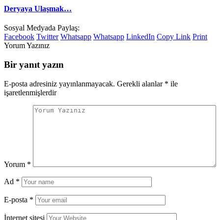
Deryaya Ulaşmak…
Sosyal Medyada Paylaş:
Facebook
Twitter
Whatsapp
Whatsapp
LinkedIn
Copy Link
Print
Yorum Yazınız
Bir yanıt yazın
E-posta adresiniz yayınlanmayacak.
Gerekli alanlar
*
ile
işaretlenmişlerdir
Yorum
*
Ad
*
E-posta
*
İnternet sitesi