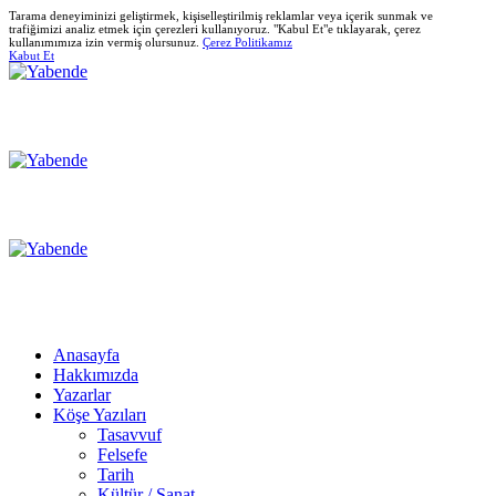
Tarama deneyiminizi geliştirmek, kişiselleştirilmiş reklamlar veya içerik sunmak ve
trafiğimizi analiz etmek için çerezleri kullanıyoruz. "Kabul Et"e tıklayarak, çerez
kullanımımıza izin vermiş olursunuz.
Çerez Politikamız
Kabut Et
Anasayfa
Hakkımızda
Yazarlar
Köşe Yazıları
Tasavvuf
Felsefe
Tarih
Kültür / Sanat