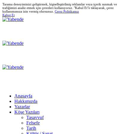
Tarama deneyiminizi geliştirmek, kişiselleştirilmiş reklamlar veya içerik sunmak ve
trafiğimizi analiz etmek için çerezleri kullanıyoruz. "Kabul Et"e tıklayarak, çerez
kullanımımıza izin vermiş olursunuz.
Çerez Politikamız
Kabut Et
Anasayfa
Hakkımızda
Yazarlar
Köşe Yazıları
Tasavvuf
Felsefe
Tarih
Kültür / Sanat