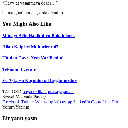
“Hayy’at yaşanmaya değer…”
Cuma gönüllerde aşk ola efendim…
You Might Also Like
Mânâyı Bilip Hakikatten Bakabilmek
Allah Kalpleri Mühürler mi?
Hû’dan Gayrı Nem Var Benim!
Tekâmül Üzerine
Ve Aşk, En Kaçınılmaz Duygumuzdur
TAGGED:
hayat
kedi
kitap
masa
yaşamak
Sosyal Medyada Paylaş:
Facebook
Twitter
Whatsapp
Whatsapp
LinkedIn
Copy Link
Print
Yorum Yazınız
Bir yanıt yazın