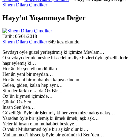
Sinem Dilara Çimdiker
Hayy’at Yaşanmaya Değer
Tarih: 05/01/2018
Sinem Dilara Çimdiker
649 kez okundu
Sevdayı öyle güzel yerleştirmiş ki içimize Mevlam…
O sevdayı derinlemesine hissedelim diye bizleri öyle güzelliklerle
haşr eylemiş ki…
Her ân bir şen elhamdülillah…
Her ân yeni bir meydan…
Her ân yeni bir muhabbet kapısı cândan…
Gelen, giden, kalan hep aynı…
Sûretler farklı olsa da Öz Bir…
Öz’ün kıymeti içimizde…
Çünkü Öz Sen…
İnsan Sen’den…
Güzelliğin öyle bir işlenmiş ki her zerremize nakış nakış…
Yaradan öyle bir işlemiş ki ilmek ilmek, aşk aşk…
Yeter ki insan olan muhabbet besleye…
O vakit Muhammed öyle bir aşikâr olur ki…
Muhammed’i hissediş öyle bir görünür ki Sen’den…