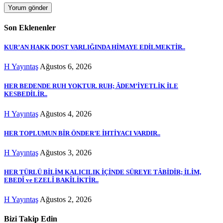
Son Eklenenler
KUR’AN HAKK DOST VARLIĞINDA HİMAYE EDİLMEKTİR..
H Yayıntaş
Ağustos 6, 2026
HER BEDENDE RUH YOKTUR. RUH; ÂDEM’İYETLİK İLE
KESBEDİLİR..
H Yayıntaş
Ağustos 4, 2026
HER TOPLUMUN BİR ÖNDER’E İHTİYACI VARDIR..
H Yayıntaş
Ağustos 3, 2026
HER TÜRLÜ BİLİM KALICILIK İÇİNDE SÜREYE TÂBİDİR; İLİM,
EBEDÎ ve EZELÎ BAKÎLİKTİR..
H Yayıntaş
Ağustos 2, 2026
Bizi Takip Edin