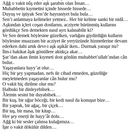
Ağğ o vakit nûş eder aşk şarabın olan İnsan…
Muhabbetin kıymetini içinde hissede hissede…
Duyuş ve iştiyak Sen’de hayraniyet bula bula…
Sen’i anlatmaya kelimeler yetmez.. Her bir kelime sanki bir nidâ…
Aşkından içleri coşan dostlarını, acziyete bürünmüş kullarını
gördükçe Sen demekten nasıl ayrı kalınabilir ki?
Ve Sen demek böylesine güzelken, varlığını giydirdiğin kulların
böylesine muazzam bir acziyet ile yeryüzünde hizmetlerine devam
ederken dahi artık devr-i aşk aşikâr iken.. Durmak yaraşır mı?
İlm-i hakikat âşık gönüllere aktıkça akar…
Şar’dan akan ilmin kıymeti dost gönlün muhabbet’ullah’ından cân
bulur..
Yaşayanlara hayy’at olur…
Hiç bir şey yapmadan, nefs ile cihad etmeden, güzelliğe
meyletmeden yaşayanlar cân bulur mu?
O vakit hiç dirilme olur mu?
Halbuki bir dinleyebilsek…
Âlemin sesini bir duyabilsek…
Bir kuş, bir uğur böceği, bir kedi nasıl da konuşur bize…
Bir yaprak, bir ağaç, bir çiçek…
Bir taş, bir masa, bir kitap…
Her şey enerji ile hayy’ât dolu…
Ağğ ki bir sesler çalınsa kulağımıza…
İşte o vakit dökülür dilden…