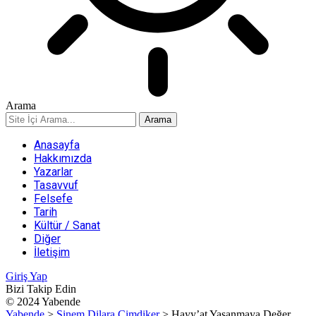
Arama
Anasayfa
Hakkımızda
Yazarlar
Tasavvuf
Felsefe
Tarih
Kültür / Sanat
Diğer
İletişim
Giriş Yap
Bizi Takip Edin
© 2024 Yabende
Yabende
>
Sinem Dilara Çimdiker
>
Hayy’at Yaşanmaya Değer