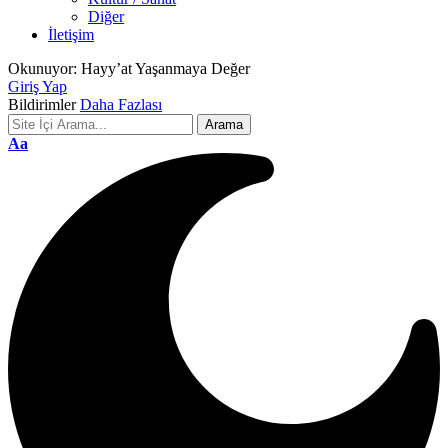
Diğer
İletişim
Okunuyor:
Hayy’at Yaşanmaya Değer
Giriş Yap
Bildirimler
Daha Fazlası
Font
Aa
Resizer