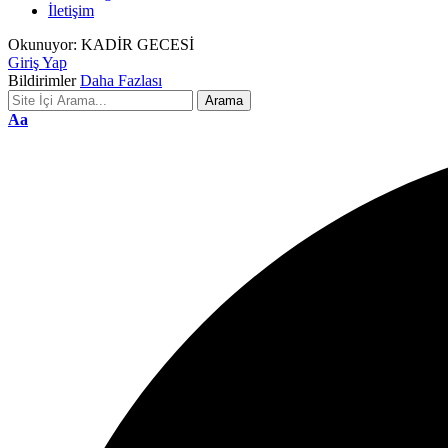
İletişim
Okunuyor:
KADİR GECESİ
Giriş Yap
Bildirimler
Daha Fazlası
Font
Aa
Resizer