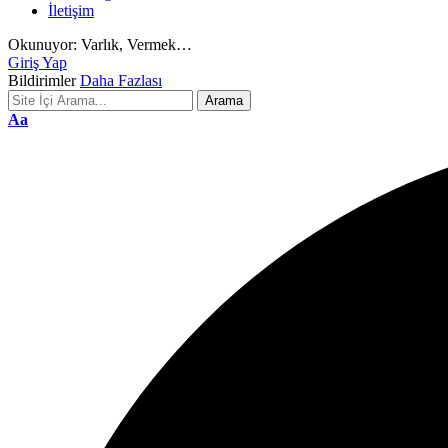
İletişim
Okunuyor:
Varlık, Vermek…
Giriş Yap
Bildirimler
Daha Fazlası
Font
Aa
Resizer