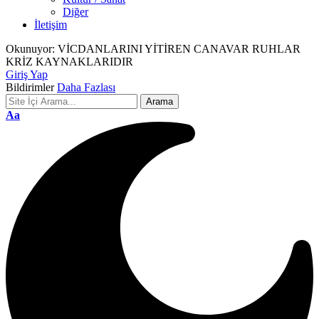
Diğer
İletişim
Okunuyor:
VİCDANLARINI YİTİREN CANAVAR RUHLAR
KRİZ KAYNAKLARIDIR
Giriş Yap
Bildirimler
Daha Fazlası
Font
Aa
Resizer