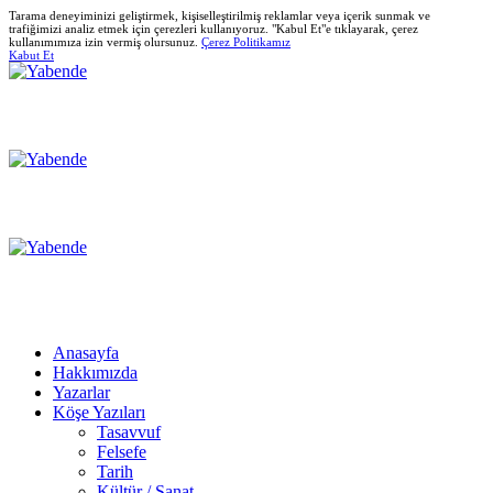
Tarama deneyiminizi geliştirmek, kişiselleştirilmiş reklamlar veya içerik sunmak ve
trafiğimizi analiz etmek için çerezleri kullanıyoruz. "Kabul Et"e tıklayarak, çerez
kullanımımıza izin vermiş olursunuz.
Çerez Politikamız
Kabut Et
Anasayfa
Hakkımızda
Yazarlar
Köşe Yazıları
Tasavvuf
Felsefe
Tarih
Kültür / Sanat