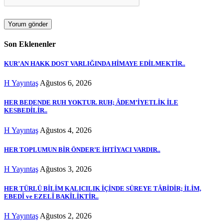
Son Eklenenler
KUR’AN HAKK DOST VARLIĞINDA HİMAYE EDİLMEKTİR..
H Yayıntaş
Ağustos 6, 2026
HER BEDENDE RUH YOKTUR. RUH; ÂDEM’İYETLİK İLE
KESBEDİLİR..
H Yayıntaş
Ağustos 4, 2026
HER TOPLUMUN BİR ÖNDER’E İHTİYACI VARDIR..
H Yayıntaş
Ağustos 3, 2026
HER TÜRLÜ BİLİM KALICILIK İÇİNDE SÜREYE TÂBİDİR; İLİM,
EBEDÎ ve EZELÎ BAKÎLİKTİR..
H Yayıntaş
Ağustos 2, 2026