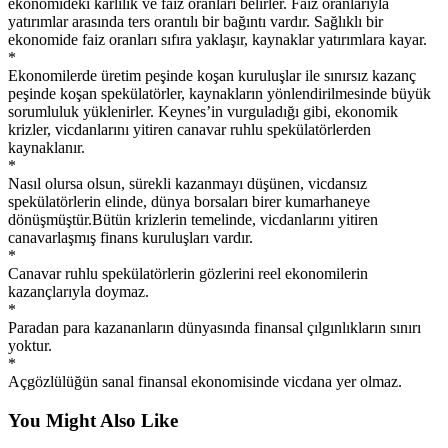
ekonomideki karlılık ve faiz oranları belirler. Faiz oranlarıyla
yatırımlar arasında ters orantılı bir bağıntı vardır. Sağlıklı bir
ekonomide faiz oranları sıfıra yaklaşır, kaynaklar yatırımlara kayar.
*
Ekonomilerde üretim peşinde koşan kuruluşlar ile sınırsız kazanç
peşinde koşan spekülatörler, kaynakların yönlendirilmesinde büyük
sorumluluk yüklenirler. Keynes’in vurguladığı gibi, ekonomik
krizler, vicdanlarını yitiren canavar ruhlu spekülatörlerden
kaynaklanır.
*
Nasıl olursa olsun, sürekli kazanmayı düşünen, vicdansız
spekülatörlerin elinde, dünya borsaları birer kumarhaneye
dönüşmüştür.Bütün krizlerin temelinde, vicdanlarını yitiren
canavarlaşmış finans kuruluşları vardır.
*
Canavar ruhlu spekülatörlerin gözlerini reel ekonomilerin
kazançlarıyla doymaz.
*
Paradan para kazananların dünyasında finansal çılgınlıkların sınırı
yoktur.
*
Açgözlülüğün sanal finansal ekonomisinde vicdana yer olmaz.
You Might Also Like