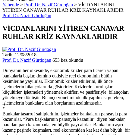
Yabende
>
Prof. Dr. Nazif Gürdoğan
>
VİCDANLARINI
YİTİREN CANAVAR RUHLAR KRİZ KAYNAKLARIDIR
Prof. Dr. Nazif Gürdoğan
VİCDANLARINI YİTİREN CANAVAR
RUHLAR KRİZ KAYNAKLARIDIR
Tarih: 12/08/2018
Prof. Dr. Nazif Gürdoğan
653 kez okundu
Dünyanın her ülkesinde, ekonomik krizler para ticareti yapan
bankalarla başlar, domino etkisiyle reel ekonominin bütün
kesimlerine yayılırlar. Ekonomik krizler etkilerini, ilk önce
işletmelerin bilançolarında gösterirler. Krizlerde kuruluşlar
küçülürler, işletmeleri yönetmek aktifleri ve pasifleriyle, bilançoları
yönetmeye dönüşür. Bilanço yönetiminde ilk yapılması gereken,
işletmelerin bankalara olan borçlarının azaltılmasıdır.
*
Bankalar tasarruf sahiplerinin, işletmeler bankaların parasıyla para
kazanırlar. “Para başkalarının parasıyla kazanılır” diyen bankalar,
paradan para kazanmada, en büyük payı alırlar. Bankaların aşırı
kazanç peşinde koşmaları, reel ekonomiden kat kat daha büyük, bir