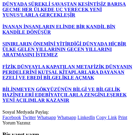
DÜNYADA SÜREKLİ SAVAŞTAN KESİNTİSİZ BARIŞA
GEÇME HER ÜLKEDE UÇ VERECEK YENİ
YUNUS’LARLA GERÇEKLEŞİR
İNANAN İNSANLARIN ELİNDE BİR KANDİL BİN
KANDİLE DÖNÜŞÜR
SINIRLARIN ÖNEMİNİ YİTİRDİĞİ DÜNYADA HİÇBİR
ÜLKE GELEN YILLARININ GEÇEN YILLARINI
ARATMASINI İSTEMEZ
FİZİK DÜNYAYLA KAPATILAN METAFİZİK DÜNYANIN
PERDELERİNİ KUTSAL KİTAPLARLARA DAYANAN
EZELİ VE EBEDİ BİLGELİKLE AÇMAK
BİLİNMEYEN GÖKYÜZÜNÜN BİLGİ VE BİLGELİK
HAZİNELERİ EDEBİYATÇILARLA ZENGİNLEŞEREK
YENİ AÇILIMLAR KAZANIR
Sosyal Medyada Paylaş:
Facebook
Twitter
Whatsapp
Whatsapp
LinkedIn
Copy Link
Print
Yorum Yazınız
Bir yanıt yazın