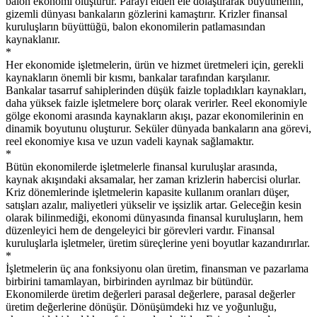
balon ekonomi oluşturur. Parayı elden ele dolaştırarak büyütmenin,
gizemli dünyası bankaların gözlerini kamaştırır. Krizler finansal
kuruluşların büyüttüğü, balon ekonomilerin patlamasından
kaynaklanır.
*
Her ekonomide işletmelerin, ürün ve hizmet üretmeleri için, gerekli
kaynakların önemli bir kısmı, bankalar tarafından karşılanır.
Bankalar tasarruf sahiplerinden düşük faizle topladıkları kaynakları,
daha yüksek faizle işletmelere borç olarak verirler. Reel ekonomiyle
gölge ekonomi arasında kaynakların akışı, pazar ekonomilerinin en
dinamik boyutunu oluşturur. Seküler dünyada bankaların ana görevi,
reel ekonomiye kısa ve uzun vadeli kaynak sağlamaktır.
*
Bütün ekonomilerde işletmelerle finansal kuruluşlar arasında,
kaynak akışındaki aksamalar, her zaman krizlerin habercisi olurlar.
Kriz dönemlerinde işletmelerin kapasite kullanım oranları düşer,
satışları azalır, maliyetleri yükselir ve işsizlik artar. Geleceğin kesin
olarak bilinmediği, ekonomi dünyasında finansal kuruluşların, hem
düzenleyici hem de dengeleyici bir görevleri vardır. Finansal
kuruluşlarla işletmeler, üretim süreçlerine yeni boyutlar kazandırırlar.
*
İşletmelerin üç ana fonksiyonu olan üretim, finansman ve pazarlama
birbirini tamamlayan, birbirinden ayrılmaz bir bütündür.
Ekonomilerde üretim değerleri parasal değerlere, parasal değerler
üretim değerlerine dönüşür. Dönüşümdeki hız ve yoğunluğu,