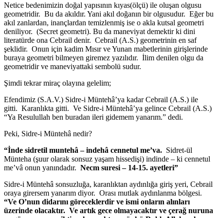
Netice bedenimizin doğal yapısının kıyas(ölçü) ile oluşan olgusu
geometridir. Bu da akıldır. Yani akıl doğanın bir olgusudur. Eğer bu
akıl zanlardan, inançlardan temizlenmiş ise o akla kutsal geometri
deniliyor. (Secret geometri). Bu da maneviyat demektir ki dini
literatürde ona Cebrail denir. Cebrail (A.S.) geometrinin en saf
şeklidir. Onun için kadim Mısır ve Yunan mabetlerinin girişlerinde
buraya geometri bilmeyen giremez yazılıdır. İlim denilen olgu da
geometridir ve maneviyattaki sembolü sudur.
Şimdi tekrar miraç olayına gelelim;
Efendimiz (S.A.V.) Sidre-i Müntehâ’ya kadar Cebrail (A.S.) ile
gitti. Karanlıkta gitti. Ve Sidre-i Müntehâ’ya gelince Cebrail (A.S.)
“Ya Resulullah ben buradan ileri gidemem yanarım.” dedi.
Peki, Sidre-i Müntehâ nedir?
“İnde sidretil muntehâ – indehâ cennetul me’va.
Sidret-ül
Münteha (şuur olarak sonsuz yaşam hissedişi) indinde – ki cennetul
me’vâ onun yanındadır.
Necm suresi – 14-15. ayetleri”
Sidre-i Müntehâ sonsuzluğa, karanlıktan aydınlığa giriş yeri, Cebrail
oraya girersem yanarım diyor. Orası mutlak aydınlanma bölgesi.
“Ve O’nun didarını göreceklerdir ve ismi onların alınları
üzerinde olacaktır. Ve artık gece olmayacaktır ve çerağ nuruna