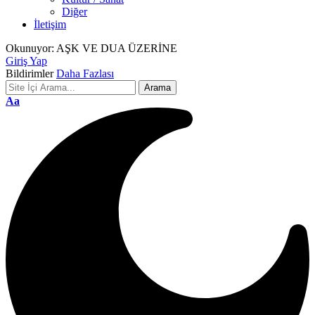
Diğer
İletişim
Okunuyor:
AŞK VE DUA ÜZERİNE
Giriş Yap
Bildirimler
Daha Fazlası
Font
Aa
Resizer