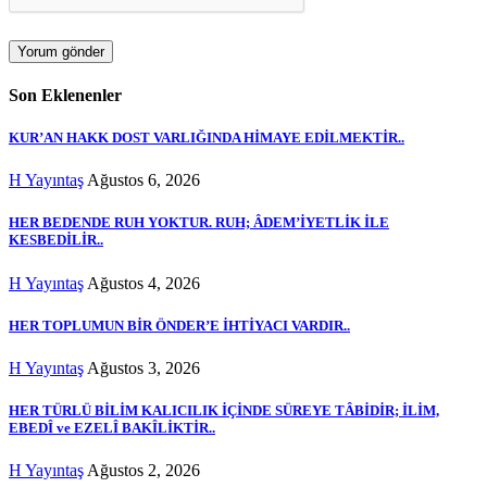
Son Eklenenler
KUR’AN HAKK DOST VARLIĞINDA HİMAYE EDİLMEKTİR..
H Yayıntaş
Ağustos 6, 2026
HER BEDENDE RUH YOKTUR. RUH; ÂDEM’İYETLİK İLE
KESBEDİLİR..
H Yayıntaş
Ağustos 4, 2026
HER TOPLUMUN BİR ÖNDER’E İHTİYACI VARDIR..
H Yayıntaş
Ağustos 3, 2026
HER TÜRLÜ BİLİM KALICILIK İÇİNDE SÜREYE TÂBİDİR; İLİM,
EBEDÎ ve EZELÎ BAKÎLİKTİR..
H Yayıntaş
Ağustos 2, 2026