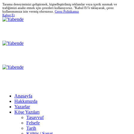
Tarama deneyiminizi geliştirmek, kişiselleştirilmiş reklamlar veya içerik sunmak ve
trafiğimizi analiz etmek için çerezleri kullanıyoruz. "Kabul Et"e tıklayarak, çerez
kullanımımıza izin vermiş olursunuz.
Çerez Politikamız
Kabut Et
Anasayfa
Hakkımızda
Yazarlar
Köşe Yazıları
Tasavvuf
Felsefe
Tarih
Kültür / Sanat