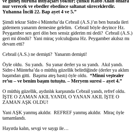
ve güneş nuruna ihtiyaçları yoktur; çünkü Rabb Allah onlara
nur verecek ve ebedler ebedince saltanat süreceklerdir.
Yuhanna İncili 22. Bap ayet 4 ve 5.”
Şimdi tekrar Sidre-i Münteha’da Cebrail (A.S.)’ın ben burada ileri
gidemem yanarım demesine gelelim. Cebrail böyle deyince Hz.
Peygamber sen geri dön ben sensiz giderim mi dedi? Cebrail (A.S.)
geri mi döndü? Yani miraç yolculuğuna Hz. Peygamber akılsız mı
devam etti?
Cebrail (A.S.) ne demişti? Yanarım demişti!
Öyle oldu. Su yandı. Su yanar derler ya su yandı. Akıl yandı.
Sidre-i Münteha’da o müthiş güzellik belirdiğinde (derler ya aklım
başımdan gitti. Başıma ateş bastı) öyle oldu.
“Minni veştealer
re’su – ve benim başım tutuştu. – Meryem suresi – ayet 4.”
O müthiş güzellik, aydınlık karşısında Cebrail yandı, refref oldu.
İŞTE O ZAMAN AKIL YANDI, O YANAN AKIL İŞTE O
ZAMAN AŞK OLDU!
Yani AŞK yanmış akıldır. REFREF yanmış akıldır. Miraç öyle
tamamlandı.
Hayırda kalın, sevgi ve saygı ile…