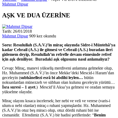
Mahmut Dipşar
AŞK VE DUA ÜZERİNE
Tarih: 26/01/2018
Mahmut Dipşar
909 kez okundu
Soru: Resulullah (S.A.V.)’in miraç olayında Sidre-i Müntehâ’ya
kadar Cebrail (A.S.) ile gitmesi ve Cebrail (A.S.) buradan ileri
gidemem deyip, Resulullah’ın refrefle devam etmesinde refref
için aşk deniliyor. Buradaki aşk olgusunu nasıl anlamalıyız?
Cevap: Miraç, manevi yükseliş merdiveni anlamına gelmekte olup,
Hz. Muhammed (S.A.V.)’in önce Mekke’deki Mescid-i Haram’dan
geceleyin (
subhânellezi esrâ bi abdihi leylen…
bütün
noksanlardan münezzeh ve sübhan olan kulunu geceleyin yürüttü…
İsra suresi – 1 ayet
.) Mescid’il Aksa’ya gelmesi ve oradan semaya
yükselme olayıdır.
Miraç olayını kısaca incelersek; her nebi ve veli ve verese (varis-i
ulum-u nebi olanlar) miraç-ı ruhani yapmışlardır. Hz. Muhammed
(S.A.V.)’in otuz beş miracı olup, otuz dördü ruhani biri ise
cismanidir. Efendimiz (S.A.V.) bir hadisi şeriflerinde: “
Benim