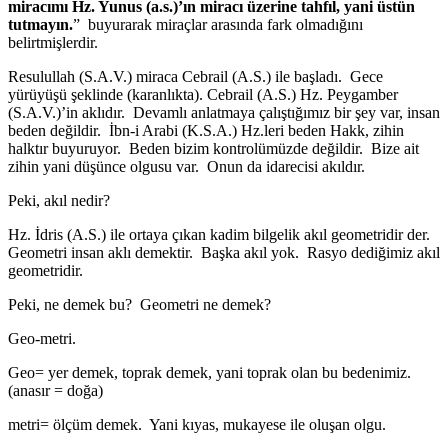
miracımı Hz. Yunus (a.s.)’ın miracı üzerine tahfıl, yani üstün
tutmayın.
” buyurarak miraçlar arasında fark olmadığını
belirtmişlerdir.
Resulullah (S.A.V.) miraca Cebrail (A.S.) ile başladı. Gece
yürüyüşü şeklinde (karanlıkta). Cebrail (A.S.) Hz. Peygamber
(S.A.V.)’in aklıdır. Devamlı anlatmaya çalıştığımız bir şey var, insan
beden değildir. İbn-i Arabi (K.S.A.) Hz.leri beden Hakk, zihin
halktır buyuruyor. Beden bizim kontrolümüzde değildir. Bize ait
zihin yani düşünce olgusu var. Onun da idarecisi akıldır.
Peki, akıl nedir?
Hz. İdris (A.S.) ile ortaya çıkan kadim bilgelik akıl geometridir der.
Geometri insan aklı demektir. Başka akıl yok. Rasyo dediğimiz akıl
geometridir.
Peki, ne demek bu? Geometri ne demek?
Geo-metri.
Geo= yer demek, toprak demek, yani toprak olan bu bedenimiz.
(anasır = doğa)
metri= ölçüm demek. Yani kıyas, mukayese ile oluşan olgu.