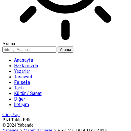
Arama
Anasayfa
Hakkımızda
Yazarlar
Tasavvuf
Felsefe
Tarih
Kültür / Sanat
Diğer
İletişim
Giriş Yap
Bizi Takip Edin
© 2024 Yabende
Yabende
>
Mahmut Dipşar
>
AŞK VE DUA ÜZERİNE