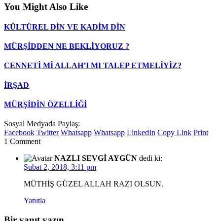
You Might Also Like
KÜLTÜREL DİN VE KADİM DİN
MÜRŞİDDEN NE BEKLİYORUZ ?
CENNETİ Mİ ALLAH’I MI TALEP ETMELİYİZ?
İRŞAD
MÜRŞİDİN ÖZELLİĞİ
Sosyal Medyada Paylaş:
Facebook
Twitter
Whatsapp
Whatsapp
LinkedIn
Copy Link
Print
1 Comment
NAZLI SEVGİ AYGÜN
dedi ki:
Şubat 2, 2018, 3:11 pm
MÜTHİŞ GÜZEL ALLAH RAZI OLSUN.
Yanıtla
Bir yanıt yazın