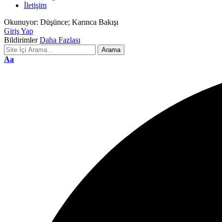
İletişim
Okunuyor:
Düşünce; Karınca Bakışı
Giriş Yap
Bildirimler
Daha Fazlası
Font
Aa
Resizer