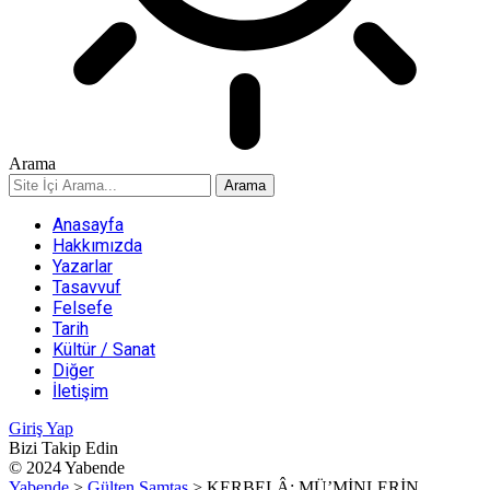
Arama
Anasayfa
Hakkımızda
Yazarlar
Tasavvuf
Felsefe
Tarih
Kültür / Sanat
Diğer
İletişim
Giriş Yap
Bizi Takip Edin
© 2024 Yabende
Yabende
>
Gülten Samtaş
>
KERBELÂ; MÜ’MİNLERİN