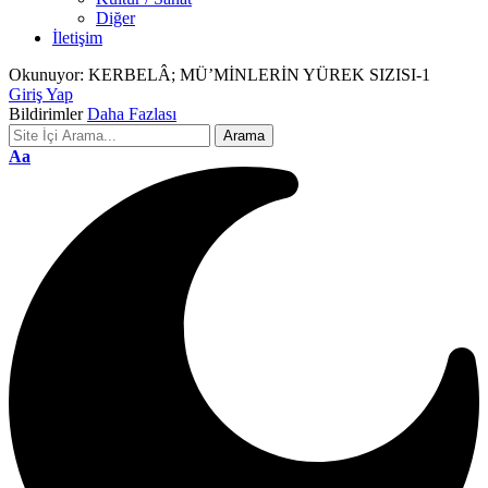
Diğer
İletişim
Okunuyor:
KERBELÂ; MÜ’MİNLERİN YÜREK SIZISI-1
Giriş Yap
Bildirimler
Daha Fazlası
Font
Aa
Resizer