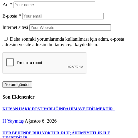
Ad
*
E-posta
*
İnternet sitesi
Daha sonraki yorumlarımda kullanılması için adım, e-posta
adresim ve site adresim bu tarayıcıya kaydedilsin.
Son Eklenenler
KUR’AN HAKK DOST VARLIĞINDA HİMAYE EDİLMEKTİR..
H Yayıntaş
Ağustos 6, 2026
HER BEDENDE RUH YOKTUR. RUH; ÂDEM’İYETLİK İLE
KESBEDİLİR..