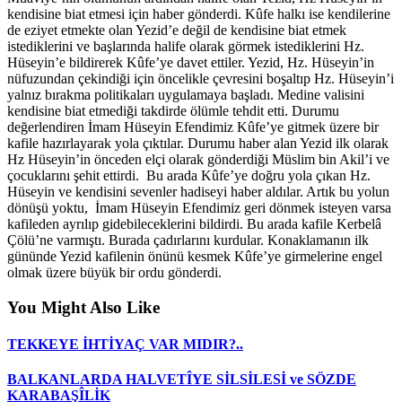
kendisine biat etmesi için haber gönderdi. Kûfe halkı ise kendilerine
de eziyet etmekte olan Yezid’e değil de kendisine biat etmek
istediklerini ve başlarında halife olarak görmek istediklerini Hz.
Hüseyin’e bildirerek Kûfe’ye davet ettiler. Yezid, Hz. Hüseyin’in
nüfuzundan çekindiği için öncelikle çevresini boşaltıp Hz. Hüseyin’i
yalnız bırakma politikaları uygulamaya başladı. Medine valisini
kendisine biat etmediği takdirde ölümle tehdit etti. Durumu
değerlendiren İmam Hüseyin Efendimiz Kûfe’ye gitmek üzere bir
kafile hazırlayarak yola çıktılar. Durumu haber alan Yezid ilk olarak
Hz Hüseyin’in önceden elçi olarak gönderdiği Müslim bin Akil’i ve
çocuklarını şehit ettirdi. Bu arada Kûfe’ye doğru yola çıkan Hz.
Hüseyin ve kendisini sevenler hadiseyi haber aldılar. Artık bu yolun
dönüşü yoktu, İmam Hüseyin Efendimiz geri dönmek isteyen varsa
kafileden ayrılıp gidebileceklerini bildirdi. Bu arada kafile Kerbelâ
Çölü’ne varmıştı. Burada çadırlarını kurdular. Konaklamanın ilk
gününde Yezid kafilenin önünü kesmek Kûfe’ye girmelerine engel
olmak üzere büyük bir ordu gönderdi.
You Might Also Like
TEKKEYE İHTİYAÇ VAR MIDIR?..
BALKANLARDA HALVETÎYE SİLSİLESİ ve SÖZDE
KARABAŞÎLİK