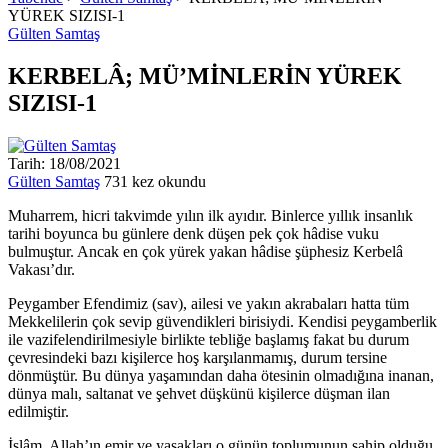
YÜREK SIZISI-1
Gülten Samtaş
KERBELÂ; MÜ’MİNLERİN YÜREK
SIZISI-1
Tarih: 18/08/2021
Gülten Samtaş
731 kez okundu
Muharrem, hicri takvimde yılın ilk ayıdır. Binlerce yıllık insanlık
tarihi boyunca bu günlere denk düşen pek çok hâdise vuku
bulmuştur. Ancak en çok yürek yakan hâdise şüphesiz Kerbelâ
Vakası’dır.
Peygamber Efendimiz (sav), ailesi ve yakın akrabaları hatta tüm
Mekkelilerin çok sevip güvendikleri birisiydi. Kendisi peygamberlik
ile vazifelendirilmesiyle birlikte tebliğe başlamış fakat bu durum
çevresindeki bazı kişilerce hoş karşılanmamış, durum tersine
dönmüştür. Bu dünya yaşamından daha ötesinin olmadığına inanan,
dünya malı, saltanat ve şehvet düşkünü kişilerce düşman ilan
edilmiştir.
İslâm, Allah’ın emir ve yasakları o günün toplumunun sahip olduğu