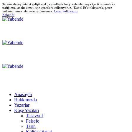
Tarama deneyiminizi geliştirmek, kişiselleştirilmiş reklamlar veya içerik sunmak ve
trafiğimizi analiz etmek için çerezleri kullanıyoruz. "Kabul Et"e tıklayarak, çerez
kullanımımıza izin vermiş olursunuz.
Çerez Politikamız
Kabut Et
Anasayfa
Hakkımızda
Yazarlar
Köşe Yazıları
Tasavvuf
Felsefe
Tarih
Kültür / Sanat