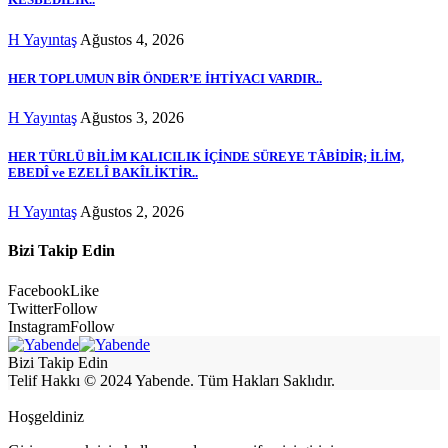
H Yayıntaş
Ağustos 4, 2026
HER TOPLUMUN BİR ÖNDER’E İHTİYACI VARDIR..
H Yayıntaş
Ağustos 3, 2026
HER TÜRLÜ BİLİM KALICILIK İÇİNDE SÜREYE TÂBİDİR; İLİM,
EBEDÎ ve EZELÎ BAKÎLİKTİR..
H Yayıntaş
Ağustos 2, 2026
Bizi Takip Edin
Facebook
Like
Twitter
Follow
Instagram
Follow
Bizi Takip Edin
Telif Hakkı © 2024 Yabende. Tüm Hakları Saklıdır.
Hoşgeldiniz