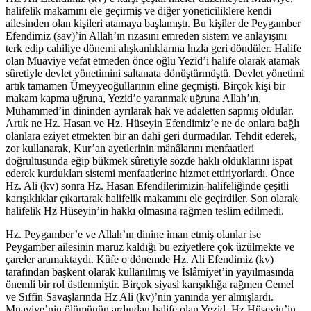
halifelik makamını ele geçirmiş ve diğer yöneticiliklere kendi
ailesinden olan kişileri atamaya başlamıştı. Bu kişiler de Peygamber
Efendimiz (sav)’in Allah’ın rızasını emreden sistem ve anlayışını
terk edip cahiliye dönemi alışkanlıklarına hızla geri döndüler. Halife
olan Muaviye vefat etmeden önce oğlu Yezid’i halife olarak atamak
sûretiyle devlet yönetimini saltanata dönüştürmüştü. Devlet yönetimi
artık tamamen Ümeyyeoğullarının eline geçmişti. Birçok kişi bir
makam kapma uğruna, Yezid’e yaranmak uğruna Allah’ın,
Muhammed’in dininden ayrılarak hak ve adaletten sapmış oldular.
Artık ne Hz. Hasan ve Hz. Hüseyin Efendimiz’e ne de onlara bağlı
olanlara eziyet etmekten bir an dahi geri durmadılar. Tehdit ederek,
zor kullanarak, Kur’an ayetlerinin mânâlarını menfaatleri
doğrultusunda eğip bükmek sûretiyle sözde haklı olduklarını ispat
ederek kurdukları sistemi menfaatlerine hizmet ettiriyorlardı. Önce
Hz. Ali (kv) sonra Hz. Hasan Efendilerimizin halifeliğinde çeşitli
karışıklıklar çıkartarak halifelik makamını ele geçirdiler. Son olarak
halifelik Hz Hüseyin’in hakkı olmasına rağmen teslim edilmedi.
Hz. Peygamber’e ve Allah’ın dinine iman etmiş olanlar ise
Peygamber ailesinin maruz kaldığı bu eziyetlere çok üzülmekte ve
çareler aramaktaydı. Kûfe o dönemde Hz. Ali Efendimiz (kv)
tarafından başkent olarak kullanılmış ve İslâmiyet’in yayılmasında
önemli bir rol üstlenmiştir. Birçok siyasi karışıklığa rağmen Cemel
ve Sıffin Savaşlarında Hz Ali (kv)’nin yanında yer almışlardı.
Muaviye’nin ölümünün ardından halife olan Yezid, Hz Hüseyin’in