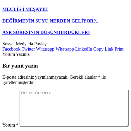
MECLİS-İ MEŞAYIH
DEĞİRMENİN SUYU NERDEN GELİYOR?..
ASR SÛRESİNİN DÜŞÜNDÜRDÜKLERİ
Sosyal Medyada Paylaş:
Facebook
Twitter
Whatsapp
Whatsapp
LinkedIn
Copy Link
Print
Yorum Yazınız
Bir yanıt yazın
E-posta adresiniz yayınlanmayacak.
Gerekli alanlar
*
ile
işaretlenmişlerdir
Yorum
*