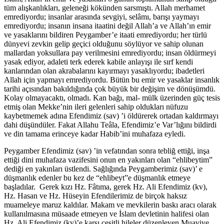
tüm alışkanlıkları, geleneği kökünden sarsmıştı. Allah merhamet
emrediyordu; insanlar arasında sevgiyi, selâmı, barışı yaymayı
emrediyordu; insanın insana itaatini değil Allah’a ve Allah’ın emir
ve yasaklarını bildiren Peygamber’e itaati emrediyordu; her türlü
dünyevi zevkin gelip geçici olduğunu söylüyor ve sahip olunan
mallardan yoksullara pay verilmesini emrediyordu; insan öldürmeyi
yasak ediyor, adaleti terk ederek kabile anlayışı ile sırf kendi
kanlarından olan akrabalarını kayırmayı yasaklıyordu; ibadetleri
Allah için yapmayı emrediyordu. Bütün bu emir ve yasaklar insanlık
tarihi açısından bakıldığında çok büyük bir değişim ve dönüşümdü.
Kolay olmayacaktı, olmadı. Kan bağı, mal- mülk üzerinden güç tesis
etmiş olan Mekke’nin ileri gelenleri sahip oldukları nüfuzu
kaybetmemek adına Efendimiz (sav) ’i öldürerek ortadan kaldırmayı
dahi düşündüler. Fakat Allahu Teâla, Efendimiz’e Var’lığını bildirdi
ve din tamama erinceye kadar Habib’ini muhafaza eyledi.
Peygamber Efendimiz (sav) ’in vefatından sonra tebliğ ettiği, inşa
ettiği dini muhafaza vazifesini onun en yakınları olan “ehlibeytim”
dediği en yakınları üstlendi. Sağlığında Peygamberimiz (sav)’ e
düşmanlık edenler bu kez de “ehlibeyt”e düşmanlık etmeye
başladılar. Gerek kızı Hz. Fâtıma, gerek Hz. Ali Efendimiz (kv),
Hz. Hasan ve Hz. Hüseyin Efendilerimiz de birçok haksız
muameleye maruz kaldılar. Makam ve mevkilerin baskı aracı olarak
kullanılmasına müsaade etmeyen ve İslam devletinin halifesi olan
Hz. Ali Efendimiz (kv)’e karşı çeşitli hileler düzenleyen Muaviye,